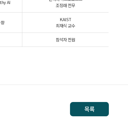
thy AI
조장래 전무
KAIST
동향
최재식 교수
참석자 전원
목록