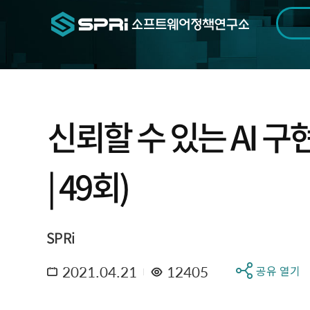
검색범위
기간
전
신뢰할 수 있는 AI 구현
| 49회)
SPRi
2021.04.21
12405
공유 열기