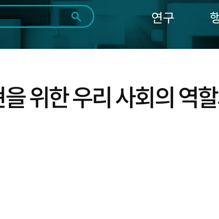
연구
전체
제목
내용
태그
첨부파일
체
1일
1주
1개월
3개월
1년
~
시
마
을 위한 우리 사회의 역할과 과
작
지
일
막
조회
일