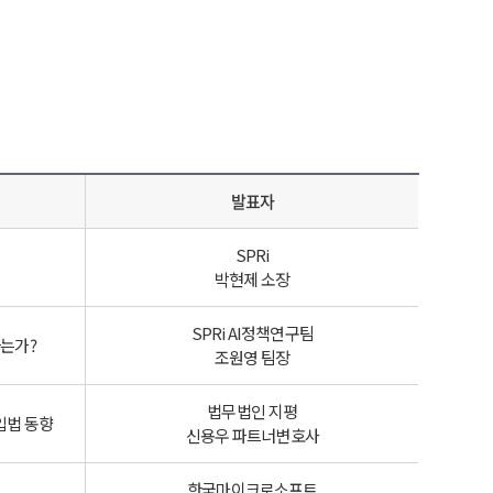
발표자
SPRi
박현제 소장
SPRi AI정책연구팀
는가?
조원영 팀장
법무법인 지평
입법 동향
신용우 파트너변호사
한국마이크로소프트