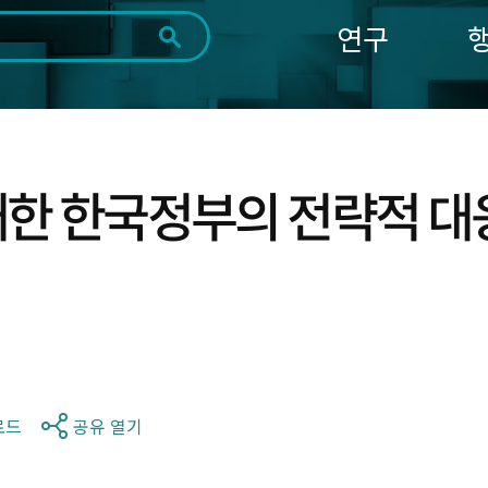
연구
전체
제목
내용
태그
첨부파일
체
1일
1주
1개월
3개월
1년
~
시
마
한 한국정부의 전략적 대응
작
지
일
막
조회
일
로드
공유 열기