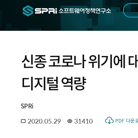
검색범위
기간
전
신종 코로나 위기에 대
디지털 역량
SPRi
2020.05.29
31410
PDF 다운