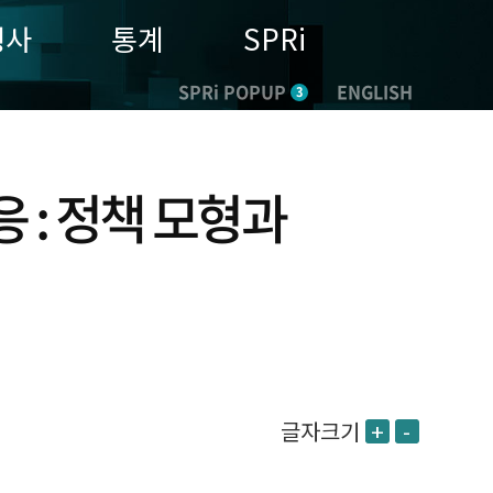
행사
통계
SPRi
SPRi POPUP
ENGLISH
3
 : 정책 모형과
글자크기
+
-