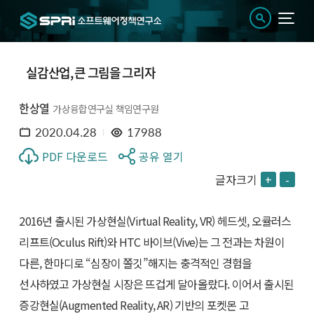
실감산업, 큰 그림을 그리자
한상열
가상융합연구실 책임연구원
2020.04.28
17988
PDF 다운로드
공유 열기
글자크기
+
-
2016년 출시된 가상현실(Virtual Reality, VR) 헤드셋, 오큘러스
리프트(Oculus Rift)와 HTC 바이브(Vive)는 그 전과는 차원이
다른, 한마디로 “심장이 쫄깃”해지는 충격적인 경험을
선사하였고 가상현실 시장은 뜨겁게 달아올랐다. 이어서 출시된
증강현실(Augmented Reality, AR) 기반의 포켓몬 고