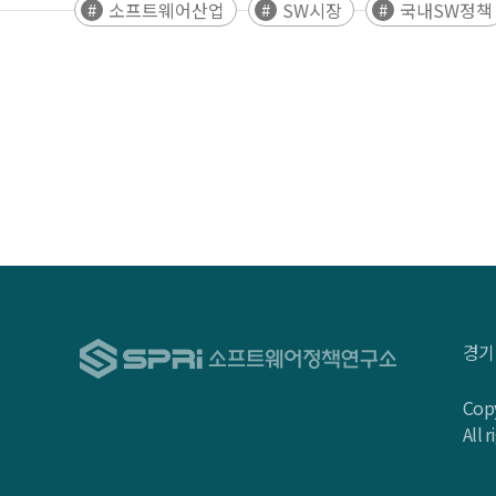
소프트웨어산업
SW시장
국내SW정책
경기
Copy
All 