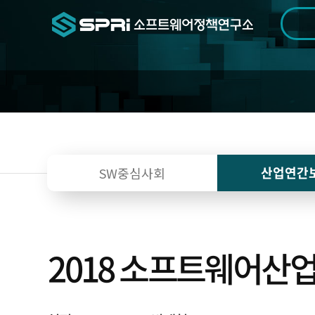
검색범위
기간
전
산업연간
SW중심사회
2018 소프트웨어산