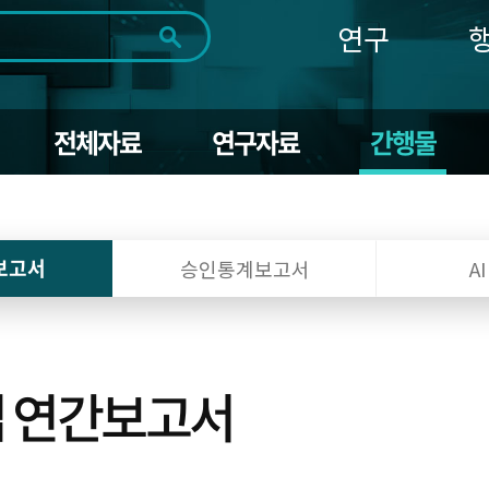
연구
전체
제목
내용
태그
첨부파일
체
1일
1주
1개월
3개월
1년
전체자료
연구자료
간행물
~
시
마
작
지
일
막
조회
일
보고서
승인통계보고서
A
업 연간보고서