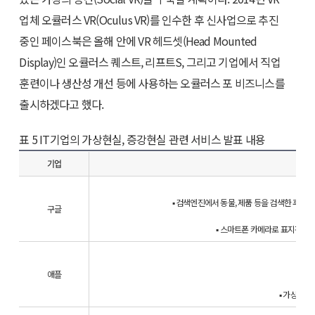
업체 오큘러스 VR(Oculus VR)를 인수한 후 신사업으로 추진
중인 페이스북은 올해 안에 VR 헤드셋(Head Mounted
Display)인 오큘러스 퀘스트, 리프트S, 그리고 기업에서 직업
훈련이나 생산성 개선 등에 사용하는 오큘러스 포 비즈니스를
출시하겠다고 했다.
표 5 IT기업의 가상현실, 증강현실 관련 서비스 발표 내용
기업
▪ 검색엔진에서 동물, 제품 등을 검색한 후 
구글
▪ 스마트폰 카메라로 표지판, 메뉴
▪ 증강
애플
▪ 가상의 