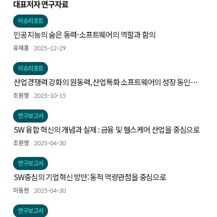
대표저자 연구자료
이슈리포트
인공지능의 숨은 동력-소프트웨어의 역할과 함의
유재흥
2025-12-29
이슈리포트
산업경쟁력 강화의 원동력, 산업특화 소프트웨어의 성장 동인과
주요 사례
조원영
2025-10-15
연구보고서
SW 융합 혁신의 개념과 실제 : 금융 및 헬스케어 산업을 중심으로
조원영
2025-04-30
연구보고서
SW중심의 기업혁신 방안: 동적 역량관점을 중심으로
이동현
2025-04-30
연구보고서