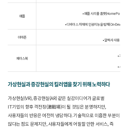
▪ 애플 시리를 홈팟(Home Pod)
애플
▪ 디바이스 자체에 인공지능을 탑재(On-Device
아마존
▪ 알렉사 사용 시 
▪ 자연
페이스북
▪ 사진
가상현실과 증강현실의 킬러앱을 찾기 위해 노력하다
가상현실(VR), 증강현실(AR) 같은 실감미디어가 글로벌
IT기업의 향후 격전장(激戰場)이 될 것임은 분명하지만,
사용자들의 반응은 여전히 냉담하다. 기술적으로 미흡한 부분이
많다는 점도 문제지만, 사용자들에게 어필할 만한 서비스, 즉