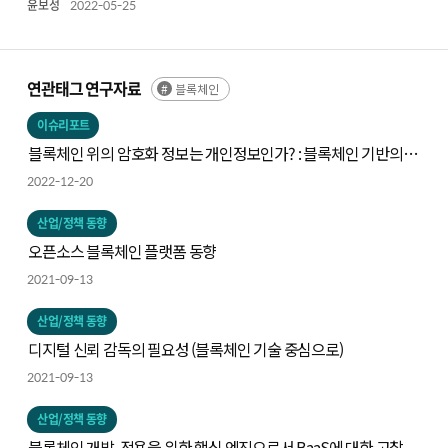
윤보성
2022-05-25
연관태그 연구자료
블록체인
이슈리포트
블록체인 위의 암호화 정보는 개인정보인가? : 블록체인 기반의
분산신원인증 서비스를 중심으로
2022-12-20
산업/정책 동향
오픈소스 블록체인 플랫폼 동향
2021-09-13
산업/정책 동향
디지털 신뢰 감독의 필요성 (블록체인 기술 중심으로)
2021-09-13
산업/정책 동향
블록체인 개발, 적용을 위한 핵심 엔진으로서 BaaS에 대한 고찰