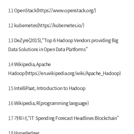
11
OpenStack(https://www.openstack.org/)
12
kubernetes(https://kubernetes.io/)
13
DeZyre(2015),“Top 6 Hadoop Vendors providing Big
Data Solutions in Open Data Platforms”
14
Wikipedia, Apache
Hadoop(https://en.wikipedia.org/wiki/Apache_Hadoop)
15
IntelliPaat, Introduction to Hadoop
16
Wikipedia, R(programming language)
17
가트너,“IT Spending Forecast Headlines Blockchain”
18
Hyperledger