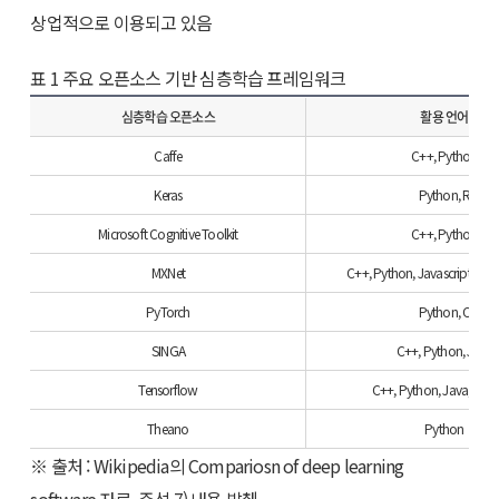
상업적으로 이용되고 있음
표 1 주요 오픈소스 기반 심층학습 프레임워크
심층학습 오픈소스
활용 언어
Caffe
C++, Python
Keras
Python, R
Microsoft Cognitive Toolkit
C++, Python
MXNet
C++, Python, Javascript,Go, 
PyTorch
Python, C
SINGA
C++, Python, Java
Tensorflow
C++, Python, Java, Go,
Theano
Python
※ 출처 : Wikipedia의 Compariosn of deep learning