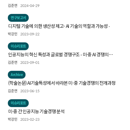
김준연
2024-04-29
연구보고서
디지털 기술에 의한 생산성 제고- AI 기술의 역할과 가능성 -
박강민
2023-09-22
이슈리포트
인공지능의 혁신 특성과 글로벌 경쟁구조 - 미·중 AI 경쟁의
동향과 시사점 -
김준연
2023-09-01
Archive
(학술논문) AI기술특성에서 바라본 미-중 기술경쟁의 전개과정
김준연
2023-06-15
이슈리포트
미·중 간 인공지능 기술경쟁 분석
박강민
2023-02-23