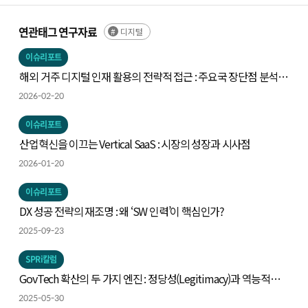
연관태그 연구자료
디지털
이슈리포트
해외 거주 디지털 인재 활용의 전략적 접근 : 주요국 장단점 분석을
중심으로
2026-02-20
이슈리포트
산업혁신을 이끄는 Vertical SaaS : 시장의 성장과 시사점
2026-01-20
이슈리포트
DX 성공 전략의 재조명 : 왜 ‘SW 인력’이 핵심인가?
2025-09-23
SPRi칼럼
GovTech 확산의 두 가지 엔진 : 정당성(Legitimacy)과 역능적
행위자성(Empowered Actorhood)
2025-05-30