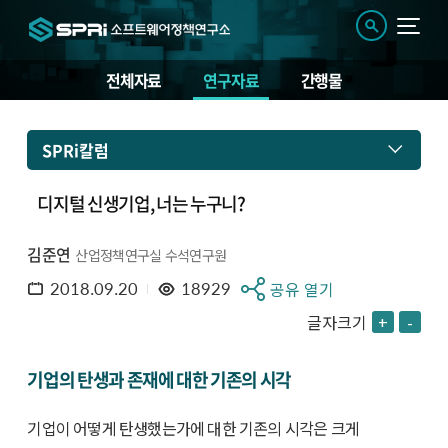
전체자료
연구자료
간행물
SPRi칼럼
디지털 신생기업, 너는 누구니?
김준연
산업정책연구실 수석연구원
2018.09.20
18929
공유 열기
글자크기
+
-
기업의 탄생과 존재에 대한 기존의 시각
기업이 어떻게 탄생했는가에 대한 기존의 시각은 크게