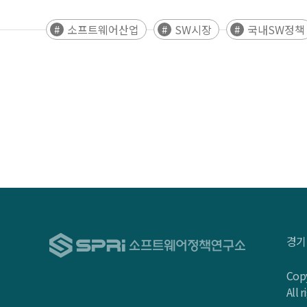
소프트웨어산업
SW시장
국내SW정책
경기
Copy
All 