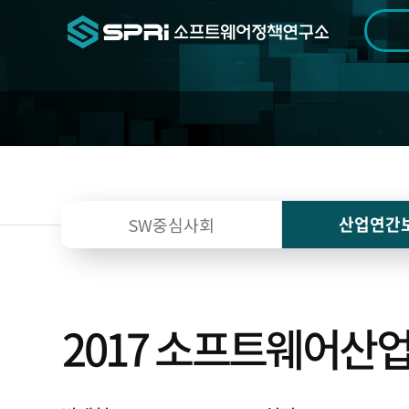
검색범위
기간
전
산업연간
SW중심사회
2017 소프트웨어산