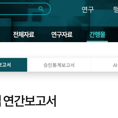
연구
전체
제목
내용
태그
첨부파일
체
1일
1주
1개월
3개월
1년
전체자료
연구자료
간행물
~
시
마
작
지
일
막
조회
일
보고서
승인통계보고서
A
업 연간보고서