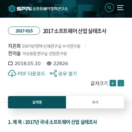
2017 소프트웨어 산업 실태조사
2017-015
지은희
SW기반정책·인재연구실 수석연구원
전이슬
가상융합연구실 선임연구원
2018.05.10
22826
PDF 다운로드
공유 열기
글자크기
+
-
요약문
목차
1. 제 목 : 2017년 국내 소프트웨어 산업 실태조사