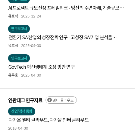
AI프로젝트 규모산정 프레임워크 - 빙산의 수면아래, 기술규모
측정하기
유호석
2025-12-24
연구보고서
전환기 SW산업의 성장전략 연구 - 고성장 SW기업 분석을
중심으로 -
유호석
2025-04-30
연구보고서
GovTech 혁신생태계 조성 방안 연구
유두호
2025-04-30
연관태그 연구자료
멀티 클라우드
산업/정책 동향
다가온 멀티 클라우드, 다가올 인터 클라우드
2018-04-30