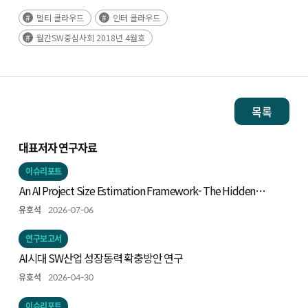
멀티 클라우드
인터 클라우드
월간SW중심사회 2018년 4월호
목록
대표저자 연구자료
이슈리포트
An AI Project Size Estimation Framework- The Hidden
Iceberg: Measuring Technical Scope -
유호석
2026-07-06
연구보고서
AI시대 SW산업 성장동력 확충방안 연구
유호석
2026-04-30
이슈리포트