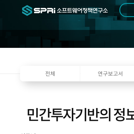
검색범위
기간
전
전체
연구보고서
민간투자기반의 정