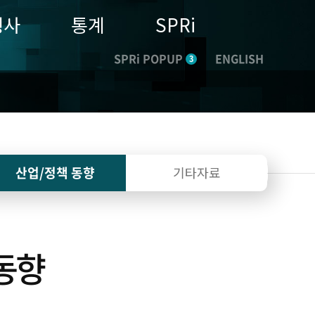
행사
통계
SPRi
SPRi POPUP
ENGLISH
3
산업/정책
동향
기타자료
동향