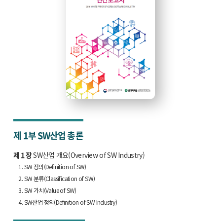
제 1부
SW산업 총론
제 1 장
SW산업 개요(Overview of SW Industry)
1. SW 정의(Definition of SW)
2. SW 분류(Classification of SW)
3. SW 가치(Value of SW)
4. SW산업 정의(Definition of SW Industry)