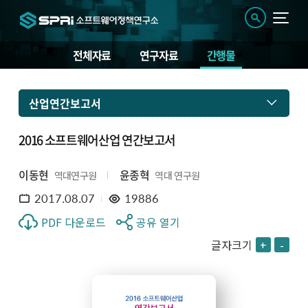
전체자료
연구자료
간행물
산업연간보고서
2016 소프트웨어산업 연간보고서
이동현
윤종혁
역대연구원
역대 연구원
2017.08.07
19886
PDF 다운로드
공유 열기
글자크기
+
-