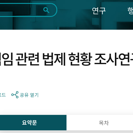
연구
전체
제목
내용
태그
첨부파일
체
1일
1주
1개월
3개월
1년
~
시
마
임 관련 법제 현황 조사연
작
지
일
막
조회
일
로드
공유 열기
요약문
목차