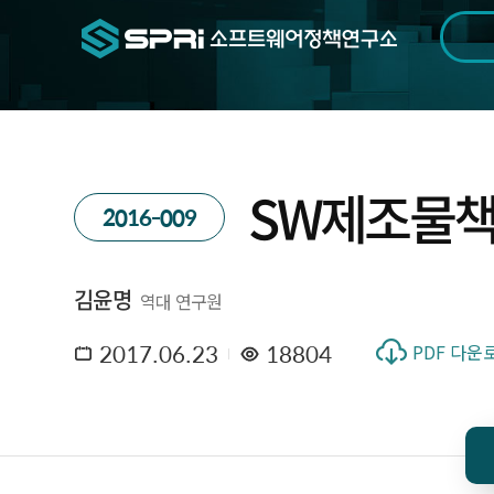
검색범위
기간
전
SW제조물책
2016-009
김윤명
역대 연구원
2017.06.23
18804
PDF 다운