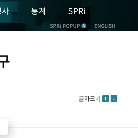
행사
통계
SPRi
SPRi POPUP
ENGLISH
3
구
글자크기
+
-