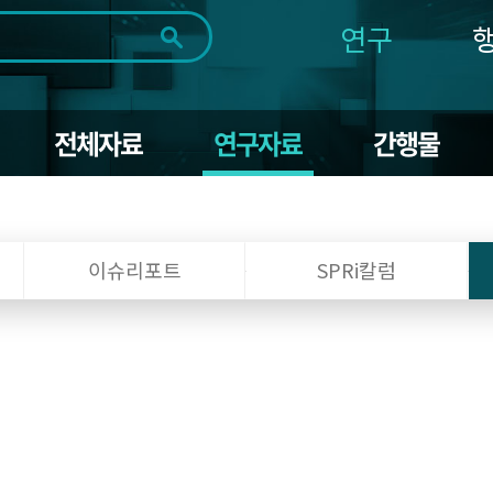
연구
전체
제목
내용
태그
첨부파일
체
1일
1주
1개월
3개월
1년
전체자료
연구자료
간행물
~
시
마
작
지
일
막
조회
일
이슈리포트
SPRi칼럼