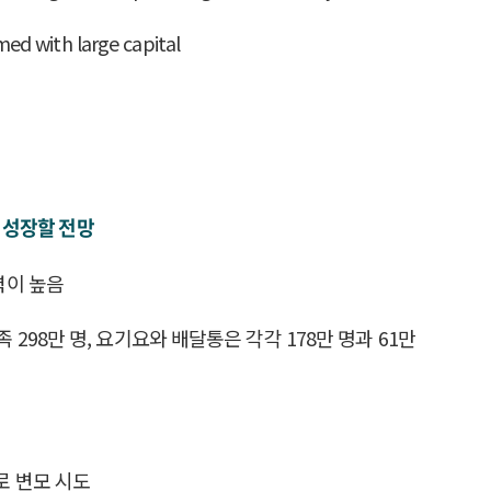
med with large capital
 성장할 전망
력이 높음
족 298만 명, 요기요와 배달통은 각각 178만 명과 61만
로 변모 시도