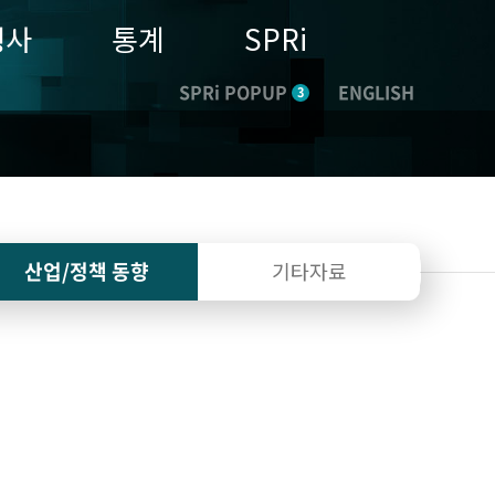
행사
통계
SPRi
SPRi POPUP
ENGLISH
3
산업/정책
동향
기타자료