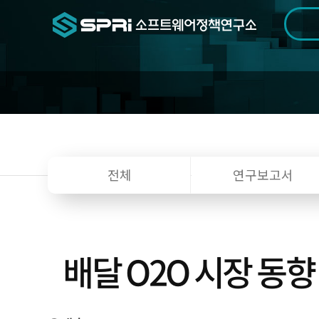
검색범위
기간
전
전체
연구보고서
배달 O2O 시장 동향