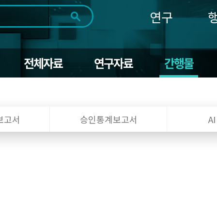
연구
전체
제목
내용
태그
첨부파일
체
1일
1주
1개월
3개월
1년
전체자료
연구자료
간행물
~
시
마
작
지
일
막
조회
일
보고서
승인통계보고서
A