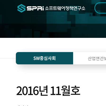
검색범위
기간
전
SW중심사회
산업연간
2016년 11월호