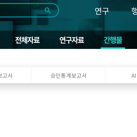
연구
전체
제목
내용
태그
첨부파일
체
1일
1주
1개월
3개월
1년
전체자료
연구자료
간행물
~
시
마
작
지
일
막
조회
일
보고서
승인통계보고서
A