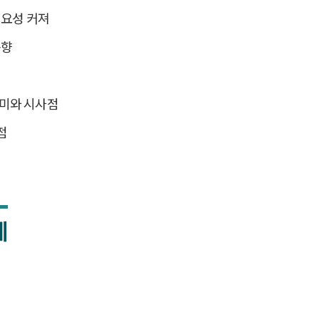
필요성 커져
동향
의미와 시사점
점
계