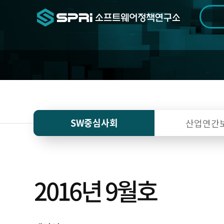
검색범위
기간
전
SW중심사회
산업연간
2016년 9월호