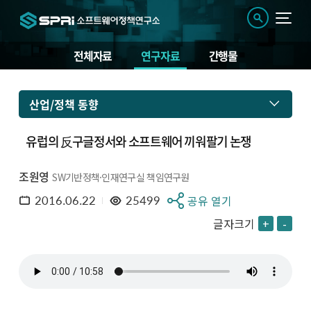
전체자료
연구자료
간행물
산업/정책 동향
유럽의 反구글정서와 소프트웨어 끼워팔기 논쟁
조원영
SW기반정책·인재연구실 책임연구원
2016.06.22
25499
공유 열기
글자크기
+
-