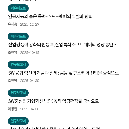
이슈리포트
인공지능의 숨은 동력-소프트웨어의 역할과 함의
유재흥
2025-12-29
이슈리포트
산업경쟁력 강화의 원동력, 산업특화 소프트웨어의 성장 동인과
주요 사례
조원영
2025-10-15
연구보고서
SW 융합 혁신의 개념과 실제 : 금융 및 헬스케어 산업을 중심으로
조원영
2025-04-30
연구보고서
SW중심의 기업혁신 방안: 동적 역량관점을 중심으로
이동현
2025-04-30
연구보고서
기후기술과 디지털 탄소중립: SW 기술의 역할과 도전