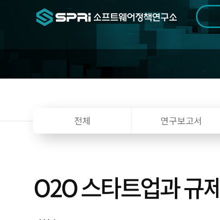
검색범위
기간
전
전체
연구보고서
O2O 스타트업과 규