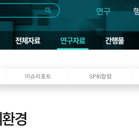
연구
전체
제목
내용
태그
첨부파일
체
1일
1주
1개월
3개월
1년
전체자료
연구자료
간행물
~
시
마
작
지
일
막
조회
일
이슈리포트
SPRi칼럼
제환경