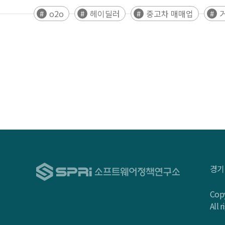
o2o
헤이딜러
중고차 매매업
경기
Copy
All 