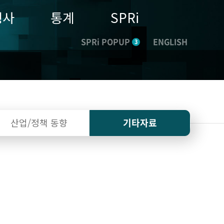
행사
통계
SPRi
SPRi POPUP
ENGLISH
3
산업/정책
동향
기타자료