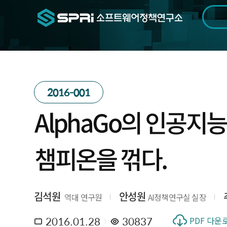
검색범위
기간
전
2016-001
AlphaGo의 인공지능
챔피온을 꺾다.
김석원
안성원
역대 연구원
AI정책연구실 실장
2016.01.28
30837
PDF 다운