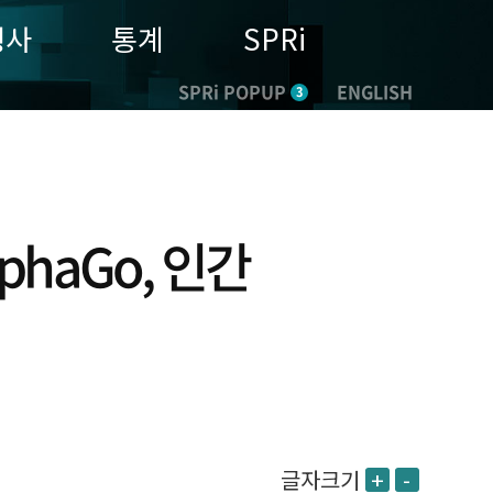
행사
통계
SPRi
SPRi POPUP
ENGLISH
3
phaGo, 인간
글자크기
+
-