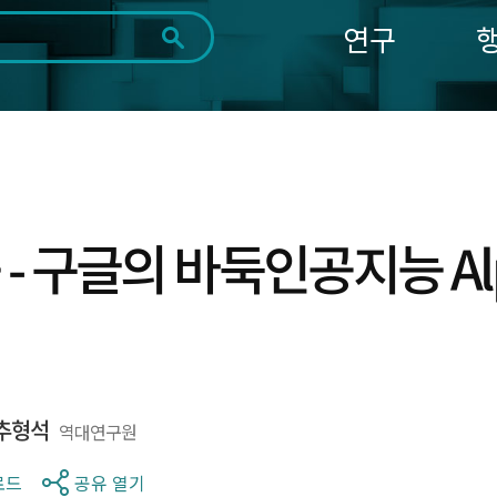
연구
전체
제목
내용
태그
첨부파일
체
1일
1주
1개월
3개월
1년
~
시
마
작
지
일
막
조회
 - 구글의 바둑인공지능 Al
일
추형석
역대연구원
로드
공유 열기