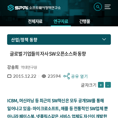
전체자료
연구자료
간행물
산업/정책 동향
글로벌 기업들의 자사 SW 오픈소스화 동향
강송희
역대연구원
2015.12.22
23594
공유 열기
글자크기
+
-
ICBM, 머신러닝 등 최근의 SW혁신은 모두 공개SW를 통해
일어나고 있음- 마이크로소프트, 애플 등 전통적인 SW업체 뿐
아니라 페이스북, 넷플릭스같은 서비스 업체도 자신이 개발한