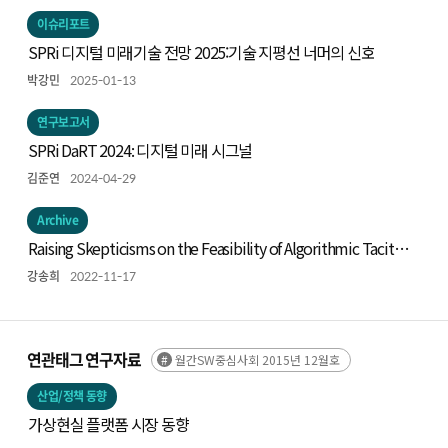
이슈리포트
SPRi 디지털 미래기술 전망 2025:기술 지평선 너머의 신호
박강민
2025-01-13
연구보고서
SPRi DaRT 2024: 디지털 미래 시그널
김준연
2024-04-29
Archive
Raising Skepticisms on the Feasibility of Algorithmic Tacit
Collusion
강송희
2022-11-17
연관태그 연구자료
월간SW중심사회 2015년 12월호
산업/정책 동향
가상현실 플랫폼 시장 동향