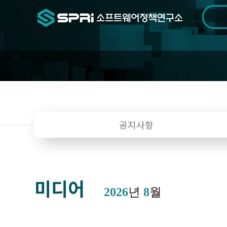
검색범위
기간
전
알
공지사항
림
미디어
2026
년
8
월