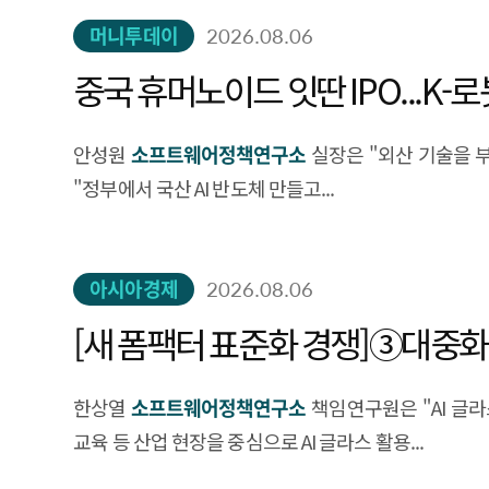
머니투데이
2026.08.06
중국 휴머노이드 잇딴 IPO...K-
안성원
소프트웨어정책연구소
실장은 "외산 기술을 
"정부에서 국산 AI 반도체 만들고...
아시아경제
2026.08.06
[새 폼팩터 표준화 경쟁]③대중화
한상열
소프트웨어정책연구소
책임연구원은 "AI 글
교육 등 산업 현장을 중심으로 AI 글라스 활용...