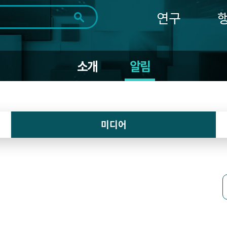
연구
전체
제목
내용
태그
첨부파일
체
1일
1주
1개월
3개월
1년
소개
알림
~
시
마
작
지
일
막
조회
일
미디어